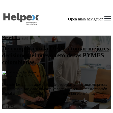
Open main navigation
Novedades
De cumplir con la DIAN a tomar mejores
decisiones: el nuevo reto de las PYMES
colombianas.
by
Equipo Helpex
on Aug 5, 2026, 8:00:00 AM
Durante los últimos años, miles de pequeñas y medianas empresas
en Colombia han dado un paso importante hacia la transformación
digital con la implementación de la facturación electrónica. Lo que
...
Leer Más